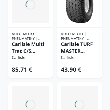
AUTO-MOTO |
AUTO-MOTO |
PNEUMATIKY |
PNEUMATIKY |
NÁKLADNÉ
Carlisle Multi
NÁKLADNÉ
Carlisle TURF
PNEUMATIKY
PNEUMATIKY
Trac C/S
MASTER
18/X8,50 -8 89
20/X10,00 -10
Carlisle
Carlisle
A4 Záberové
86 A4 Záberové
85.71 €
43.90 €