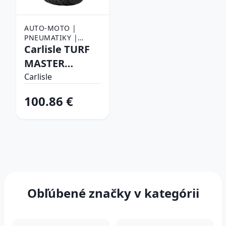
AUTO-MOTO |
PNEUMATIKY |
NÁKLADNÉ
Carlisle TURF
PNEUMATIKY
MASTER
22/X11,00 -10
Carlisle
94 A4 Záberové
100.86 €
Obľúbené značky v kategórii