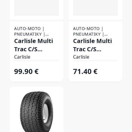
AUTO-MOTO |
AUTO-MOTO |
PNEUMATIKY |
PNEUMATIKY |
NÁKLADNÉ
Carlisle Multi
NÁKLADNÉ
Carlisle Multi
PNEUMATIKY
PNEUMATIKY
Trac C/S
Trac C/S
23/X10,50 -12
23/X9,50 -12 88
Carlisle
Carlisle
90 A4 Záberové
A4 Záberové
99.90 €
71.40 €