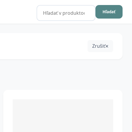
Hľadať
Zrušiť