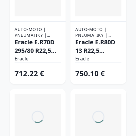
AUTO-MOTO |
AUTO-MOTO |
PNEUMATIKY |
PNEUMATIKY |
NÁKLADNÉ
Eracle E.R70D
NÁKLADNÉ
Eracle E.R80D
PNEUMATIKY
PNEUMATIKY
295/80 R22,5
13 R22,5
152/148 M
156/150 K
Eracle
Eracle
Záberové
Záberové
712.22 €
750.10 €