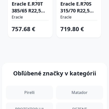
NÁKLADNÉ
Eracle E.R70T
NÁKLADNÉ
Eracle E.R70S
PNEUMATIKY
PNEUMATIKY
385/65 R22,5
315/70 R22,5
164/158 K/L
156/150 L
Eracle
Eracle
Návesové
Vodiace
757.68 €
719.80 €
Obľúbené značky v kategórii
Pirelli
Matador