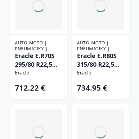
AUTO-MOTO |
AUTO-MOTO |
PNEUMATIKY |
PNEUMATIKY |
NÁKLADNÉ
Eracle E.R70S
NÁKLADNÉ
Eracle E.R80S
PNEUMATIKY
PNEUMATIKY
295/80 R22,5
315/80 R22,5
154/149 M
156/150 K
Eracle
Eracle
Vodiace
Vodiace
712.22 €
734.95 €