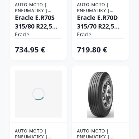
AUTO-MOTO |
AUTO-MOTO |
PNEUMATIKY |
PNEUMATIKY |
NÁKLADNÉ
Eracle E.R70S
NÁKLADNÉ
Eracle E.R70D
PNEUMATIKY
PNEUMATIKY
315/80 R22,5
315/70 R22,5
156/150 L
154/150 L
Eracle
Eracle
Vodiace
Záberové
734.95 €
719.80 €
AUTO-MOTO |
AUTO-MOTO |
PNEUMATIKY |
PNEUMATIKY |