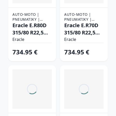
AUTO-MOTO |
AUTO-MOTO |
PNEUMATIKY |
PNEUMATIKY |
NÁKLADNÉ
Eracle E.R80D
NÁKLADNÉ
Eracle E.R70D
PNEUMATIKY
PNEUMATIKY
315/80 R22,5
315/80 R22,5
156/150 K
156/150 L
Eracle
Eracle
Záberové
Záberové
734.95 €
734.95 €