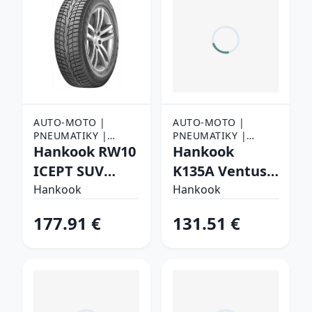
AUTO-MOTO |
AUTO-MOTO |
PNEUMATIKY |
PNEUMATIKY |
OSOBNÉ
Hankook RW10
OSOBNÉ
Hankook
PNEUMATIKY
PNEUMATIKY
ICEPT SUV
K135A Ventus
235/55 R19 101
Prime4 225/60
Hankook
Hankook
T Zimné
R17 99 V Letné
177.91 €
131.51 €