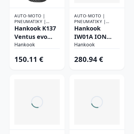
AUTO-MOTO |
AUTO-MOTO |
PNEUMATIKY |
PNEUMATIKY |
OSOBNÉ
Hankook K137
OSOBNÉ
Hankook
PNEUMATIKY
PNEUMATIKY
Ventus evo
IW01A ION
215/35 R19 85 Y
ICEPT SUV
Hankook
Hankook
Letné
235/45 R21 101
150.11 €
280.94 €
V Zimné