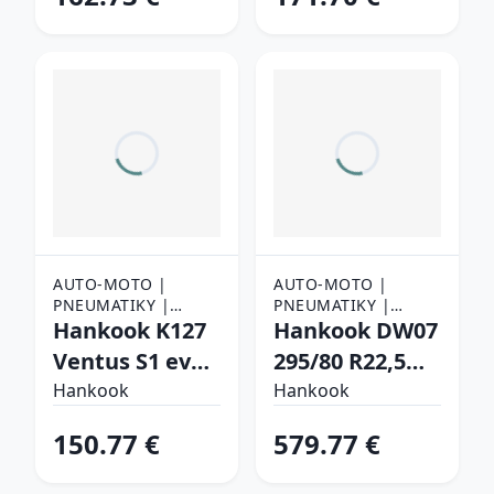
Y Letné
AUTO-MOTO |
AUTO-MOTO |
PNEUMATIKY |
PNEUMATIKY |
OSOBNÉ
Hankook K127
NÁKLADNÉ
Hankook DW07
PNEUMATIKY
PNEUMATIKY
Ventus S1 evo3
295/80 R22,5
235/40 R19 96
152/148 L
Hankook
Hankook
W Letné
Záberové
150.77 €
579.77 €
Zimné