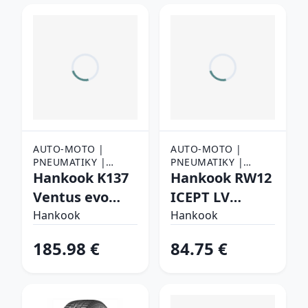
AUTO-MOTO |
AUTO-MOTO |
PNEUMATIKY |
PNEUMATIKY |
OSOBNÉ
Hankook K137
NÁKLADNÉ
Hankook RW12
PNEUMATIKY
PNEUMATIKY
Ventus evo
ICEPT LV
255/40 R20 101
195/70 R15C
Hankook
Hankook
Y Letné
104/102 R
185.98 €
84.75 €
Zimné