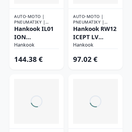
AUTO-MOTO |
AUTO-MOTO |
PNEUMATIKY |
PNEUMATIKY |
OSOBNÉ
Hankook IL01
NÁKLADNÉ
Hankook RW12
PNEUMATIKY
PNEUMATIKY
ION
ICEPT LV
FLEXCLIMATE
185/80 R14C
Hankook
Hankook
225/55 R18 102
102/100 R
144.38 €
97.02 €
W Celoročné
Zimné