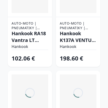
AUTO-MOTO |
AUTO-MOTO |
PNEUMATIKY |
PNEUMATIKY |
NÁKLADNÉ
Hankook RA18
OSOBNÉ
Hankook
PNEUMATIKY
PNEUMATIKY
Vantra LT
K137A VENTUS
215/70 R15C
EVO SUV 275/50
Hankook
Hankook
109/107 S Letné
R19 112 Y Letné
102.06 €
198.60 €