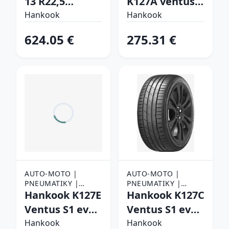
13 R22,5
K127A ventus
156/150 K
S1 evo3 SUV
Hankook
Hankook
Vodiace
275/50 R21 113
624.05 €
275.31 €
W Letné
AUTO-MOTO |
AUTO-MOTO |
PNEUMATIKY |
PNEUMATIKY |
OSOBNÉ
Hankook K127E
OSOBNÉ
Hankook K127C
PNEUMATIKY
PNEUMATIKY
Ventus S1 evo3
Ventus S1 evo3
ev 235/55 R20
SUV 315/35 R21
Hankook
Hankook