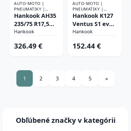
AUTO-MOTO |
AUTO-MOTO |
PNEUMATIKY |
PNEUMATIKY |
NÁKLADNÉ
Hankook AH35
OSOBNÉ
Hankook K127
PNEUMATIKY
PNEUMATIKY
235/75 R17,5
Ventus S1 evo3
132/130 M
255/45 R18 103
Hankook
Hankook
Vodiace/Záberové/Návesové
Y Letné
326.49 €
152.44 €
1
2
3
4
5
»
Obľúbené značky v kategórii