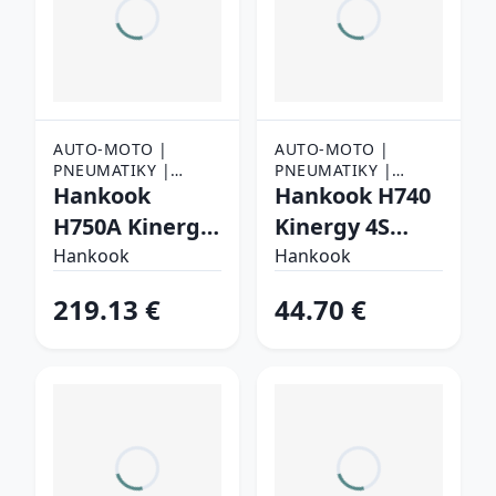
AUTO-MOTO |
AUTO-MOTO |
PNEUMATIKY |
PNEUMATIKY |
OSOBNÉ
Hankook
OSOBNÉ
Hankook H740
PNEUMATIKY
PNEUMATIKY
H750A Kinergy
Kinergy 4S
4s 2 X 255/45
145/70 R13 71 T
Hankook
Hankook
R20 105 W
Celoročné
219.13 €
44.70 €
Celoročné