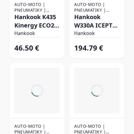
AUTO-MOTO |
AUTO-MOTO |
PNEUMATIKY |
PNEUMATIKY |
OSOBNÉ
Hankook K435
OSOBNÉ
Hankook
PNEUMATIKY
PNEUMATIKY
Kinergy ECO2
W330A ICEPT
175/60 R14 79 H
EVO3 SUV
Hankook
Hankook
Letné
275/55 R19 111
46.50 €
194.79 €
H Zimné
AUTO-MOTO |
AUTO-MOTO |
PNEUMATIKY |
PNEUMATIKY |