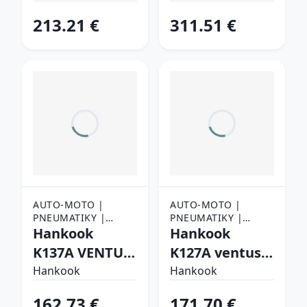
105 Y Letné
111 Y Letné
213.21 €
311.51 €
AUTO-MOTO |
AUTO-MOTO |
PNEUMATIKY |
PNEUMATIKY |
OSOBNÉ
Hankook
OSOBNÉ
Hankook
PNEUMATIKY
PNEUMATIKY
K137A VENTUS
K127A ventus
EVO SUV 235/50
S1 evo3 SUV
Hankook
Hankook
R20 104 Y Letné
275/45 R19 108
162.73 €
171.70 €