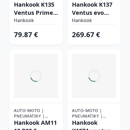
OSOBNÉ
Hankook K135
OSOBNÉ
Hankook K137
PNEUMATIKY
PNEUMATIKY
Ventus Prime4
Ventus evo
205/55 R16 94
285/30 R22 101
Hankook
Hankook
W Letné
Y Letné
79.87 €
269.67 €
AUTO-MOTO |
AUTO-MOTO |
PNEUMATIKY |
PNEUMATIKY |
NÁKLADNÉ
Hankook AM11
OSOBNÉ
Hankook
PNEUMATIKY
PNEUMATIKY