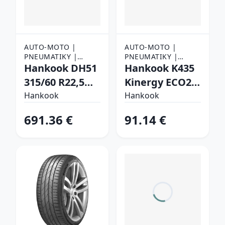
AUTO-MOTO |
AUTO-MOTO |
PNEUMATIKY |
PNEUMATIKY |
NÁKLADNÉ
Hankook DH51
OSOBNÉ
Hankook K435
PNEUMATIKY
PNEUMATIKY
315/60 R22,5
Kinergy ECO2
152/148 L
205/60 R16 92 H
Hankook
Hankook
Záberové
Letné
691.36 €
91.14 €