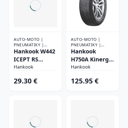
AUTO-MOTO |
AUTO-MOTO |
PNEUMATIKY |
PNEUMATIKY |
OSOBNÉ
Hankook W442
OSOBNÉ
Hankook
PNEUMATIKY
PNEUMATIKY
ICEPT RS
H750A Kinergy
175/70 R13 82 T
4s 2 X 225/60
Hankook
Hankook
Zimné
R17 103 V
29.30 €
125.95 €
Celoročné