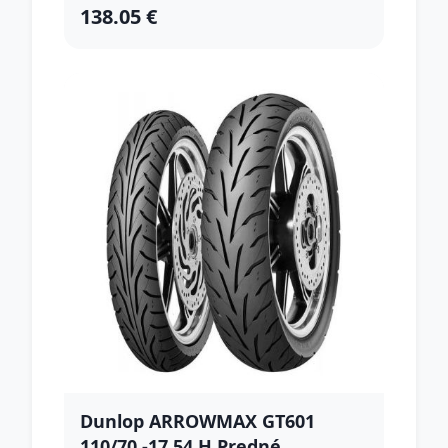
138.05 €
Dunlop ARROWMAX GT601
110/70 -17 54 H Predné