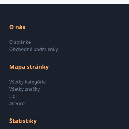
O nás
O stránke
Obchodné podmienky
Mapa stránky
Všetky kategórie
Všetky značky
Lidl
Allegro
Štatistiky